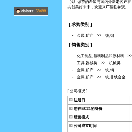
我厂诚挚的希望与国内外新老客户在
共创美好未来，欢迎来厂莅临参观。
visitors:
58488
[ 求购类别 ]
-
>>
金属,矿产
铁,钢
[ 销售类别 ]
-
>
化工制品,塑料制品和原材料
-
>>
工具,器械类
机械类
-
>>
金属,矿产
铁,钢
-
>>
金属,矿产
铁,非铁合金
[ 公司概况 ]
注册日
您在EC21的身份
经营模式
公司成立时间